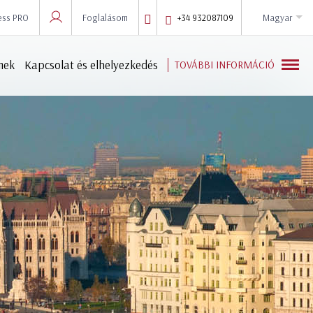
ess PRO
Foglalásom
magyar
+34 932087109
Sign in to Star Traveler or Corporate
mek
Kapcsolat és elhelyezkedés
TOVÁBBI INFORMÁCIÓ