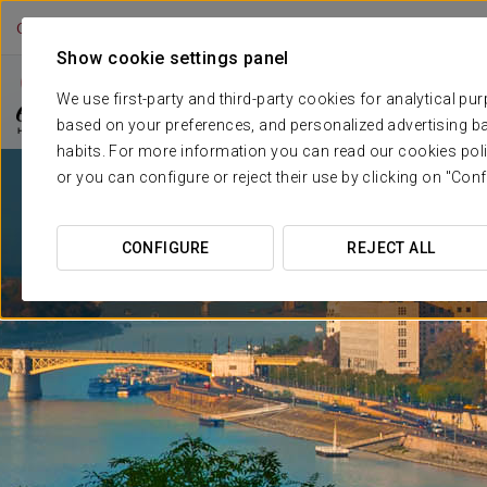
OFFICIAL WEB
Show cookie settings panel
****
EXE BUDAPEST CENTER
Szálloda
We use first-party and third-party cookies for analytical pu
Budapest
based on your preferences, and personalized advertising ba
habits. For more information you can read our cookies poli
or you can configure or reject their use by clicking on "Conf
CONFIGURE
REJECT ALL