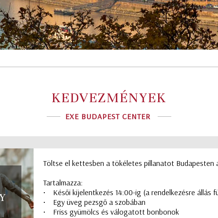
KEDVEZMÉNYEK
EXE BUDAPEST CENTER
Töltse el kettesben a tökéletes pillanatot Budapesten
Tartalmazza:
• Késői kijelentkezés 14:00-ig (a rendelkezésre állás
Y
• Egy üveg pezsgő a szobában
• Friss gyümölcs és válogatott bonbonok