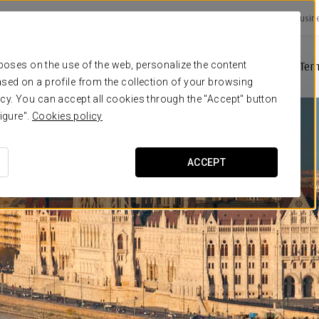
Busin
Kedvezmények
Fényképek
Szobák
Szolgáltatások
Ter
rposes on the use of the web, personalize the content
sed on a profile from the collection of your browsing
cy. You can accept all cookies through the "Accept" button
igure".
Cookies policy
ACCEPT