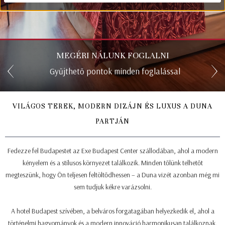
MEGÉRI NÁLUNK FOGLALNI
Gyűjthető pontok minden foglalással
10
VILÁGOS TEREK, MODERN DIZÁJN ÉS LUXUS A DUNA
PARTJÁN
Fedezze fel Budapestet az Exe Budapest Center szállodában, ahol a modern
kényelem és a stílusos környezet találkozik. Minden tőlünk telhetőt
megteszünk, hogy Ön teljesen feltöltődhessen – a Duna vizét azonban még mi
sem tudjuk kékre varázsolni.
A hotel Budapest szívében, a belváros forgatagában helyezkedik el, ahol a
történelmi hagyományok és a modern innováció harmonikusan találkoznak.