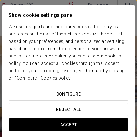
Business PRO
Foglalásom
HU
Sign in to Star Traveler or Corporate
Show cookie settings panel
****
EXE BUDAPEST CENTER
Budapest
We use first-party and third-party cookies for analytical
purposes on the use of the web, personalize the content
based on your preferences, and personalized advertising
based on a profile from the collection of your browsing
habits. For more information you can read our cookies
policy. You can accept all cookies through the "Accept"
button or you can configure or reject their use by clicking
on "Configure".
Cookies policy
CONFIGURE
REJECT ALL
ACCEPT