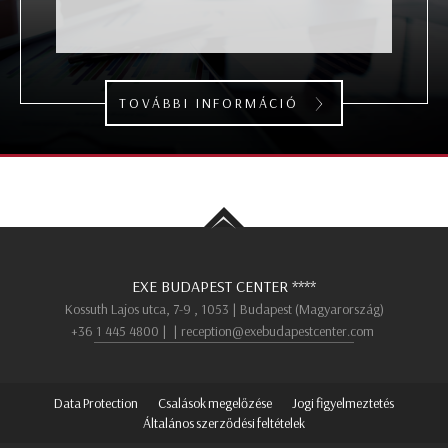
TOVÁBBI INFORMÁCIÓ
EXE BUDAPEST CENTER
****
Kossuth Lajos utca, 7-9 ,
1053
|
Budapest (
Magyarország
)
+36 1 445 4800
|
|
reception@exebudapestcenter.com
Data Protection
Csalások megelőzése
Jogi figyelmeztetés
Általános szerződési feltételek